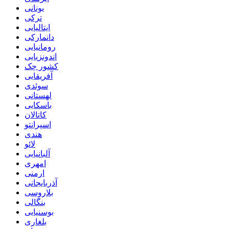
یونانی
ترکی
ایتالیایی
دانمارکی
رومانیایی
اندونزیایی
کشور چک
آفریقایی
سوئدی
لهستانی
باسکایی
کاتالان
اسپرانتو
هندی
لائو
آلبانیایی
امهری
ارمنی
آذربایجانی
بلاروسی
بنگالی
بوسنیایی
بلغاری