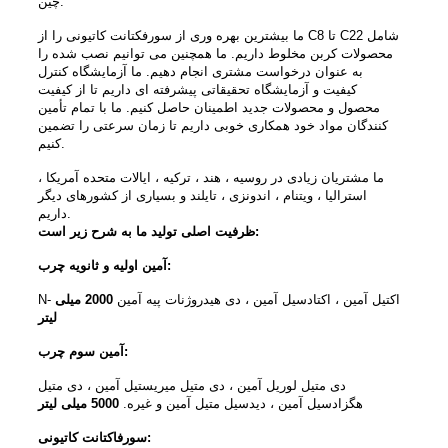
چین.
ما بیشترین بهره وری از سورفکتانت کاتیونی را از C8 تا C22 شامل
محصولات کربن مخلوط داریم. ما همچنین می توانیم نصب شده را
به عنوان درخواست مشتری انجام دهیم. ما آزمایشگاه کنترل
کیفیت و آزمایشگاه تحقیقاتی پیشرفته ای داریم تا از کیفیت
محصول و محصولات جدید اطمینان حاصل کنیم. ما با تمام تأمین
کنندگان مواد خود همکاری خوبی داریم تا زمان سرعتی را تضمین
کنیم.
ما مشتریان زیادی در روسیه ، هند ، ترکیه ، ایالات متحده آمریکا ،
استرالیا ، ویتنام ، اندونزی ، تایلند و بسیاری از کشورهای دیگر
داریم.
ظرفیت اصلی تولید ما به شرح زیر است:
آمین اولیه و ثانویه چرب:
N- اکتیل آمین ، اکتادسیل آمین ، دی هیدروژنات پیه آمین
2000 میلی
لیتر
آمین سوم چرب:
دی متیل لوریل آمین ، دی متیل میریستیل آمین ، دی متیل
هگزادسیل آمین ، دیدسیل متیل آمین و غیره.
5000 میلی لیتر
سورفاکتانت کاتیونی: