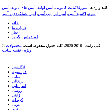
کلید واژه ها:
سورفاکتانت کاتیونی
,
آمین اولیه
,
آمین های ثانویه
,
آمین
سوم
,
اکسید آمین
,
آمین اتر
,
پلی آمین
,
آمین عملکردی و آمید
خانه
درباره ما
اخبار
با ما تماس بگیرید
© کپی رایت - 2010-2020: کلیه حقوق محفوظ است.
محصولات
ویژه
-
نقشه سایت
انگلیسی
فرانسوی
آلمانی
پرتغالی
اسپانیایی
روسی
ژاپنی
کره ای
عربی
ایرلندی