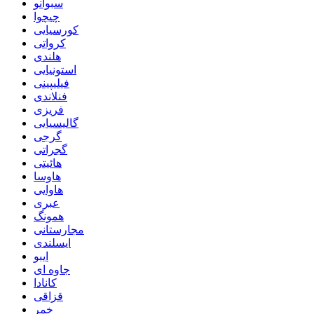
سبوانو
چیچوا
کورسیایی
کرواتی
هلندی
استونیایی
فیلیپینی
فنلاندی
فریزی
گالیسیایی
گرجی
گجراتی
هائیتی
هاوسا
هاوایی
عبری
همونگ
مجارستانی
ایسلندی
ایبو
جاوه ای
کانادا
قزاقی
خمر