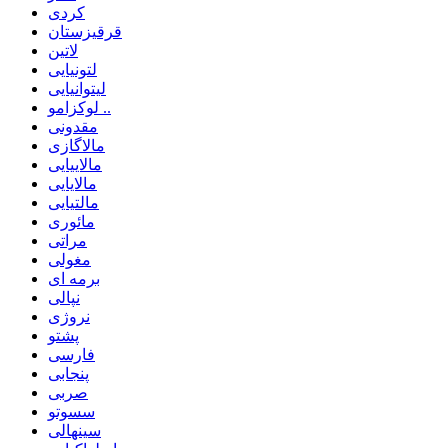
کردی
قرقیزستان
لاتین
لتونیایی
لیتوانیایی
لوکزامو ..
مقدونی
مالاگازی
مالاییایی
مالایایی
مالتیایی
مائوری
مراتی
مغولی
برمه ای
نپالی
نروژی
پشتو
فارسی
پنجابی
صربی
سسوتو
سینهالی